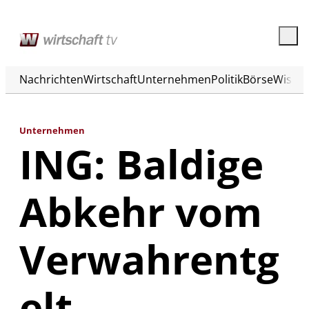
Nachrichten
Wirtschaft
Unternehmen
Politik
Börse
Wisse
Unternehmen
ING: Baldige
Abkehr vom
Verwahrentg
elt