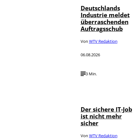
Deutschlands
Industrie meldet
überraschenden
Auftragsschub
Von
WTV Redaktion
06.08.2026
3 Min.
Depositphotos /
©
DragosCondreaW
Der sichere IT-Job
ist nicht mehr
sicher
Von
WTV Redaktion