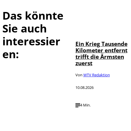
Das könnte
Sie auch
IMAGO / Martin
©
Wagner
interessier
Ein Krieg Tausende
Kilometer entfernt
en:
trifft die Ärmsten
zuerst
Von
WTV Redaktion
10.08.2026
4 Min.
IMAGO / Frank
©
Ossenbrink