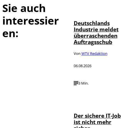
Sie auch
IMAGO / Frank
©
Ossenbrink
interessier
Deutschlands
Industrie meldet
en:
überraschenden
Auftragsschub
Von
WTV Redaktion
06.08.2026
3 Min.
Depositphotos /
©
DragosCondreaW
Der sichere IT-Job
ist nicht mehr