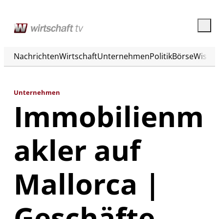
Nachrichten
Wirtschaft
Unternehmen
Politik
Börse
Wisse
Unternehmen
Immobilienm
akler auf
Mallorca |
Geschäfte