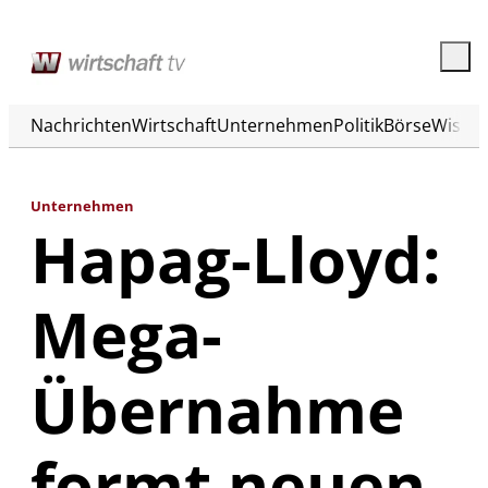
Nachrichten
Wirtschaft
Unternehmen
Politik
Börse
Wisse
Unternehmen
Hapag-Lloyd:
Mega-
Übernahme
formt neuen