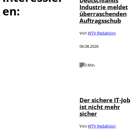
Deutschlands
Industrie meldet
en:
überraschenden
Auftragsschub
Von
WTV Redaktion
06.08.2026
3 Min.
Depositphotos /
©
DragosCondreaW
Der sichere IT-Job
ist nicht mehr
sicher
Von
WTV Redaktion