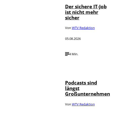
Der sichere IT-Job
ist nicht mehr
sicher
Von
WTV Redaktion
05.08.2026
4 Min.
Imago / Anadolu
©
Agency
Podcasts sind
längst
Großunternehmen
Von
WTV Redaktion