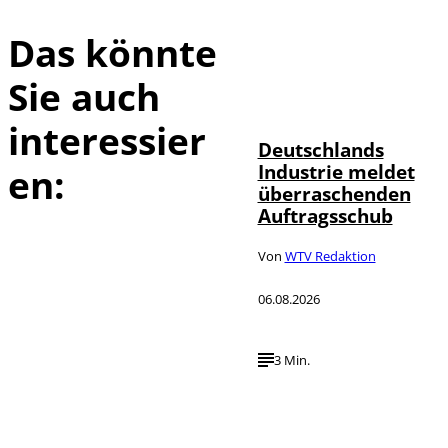
Das könnte
Sie auch
IMAGO / Frank
©
Ossenbrink
interessier
Deutschlands
Industrie meldet
en:
überraschenden
Auftragsschub
Von
WTV Redaktion
06.08.2026
3 Min.
Depositphotos /
©
DragosCondreaW