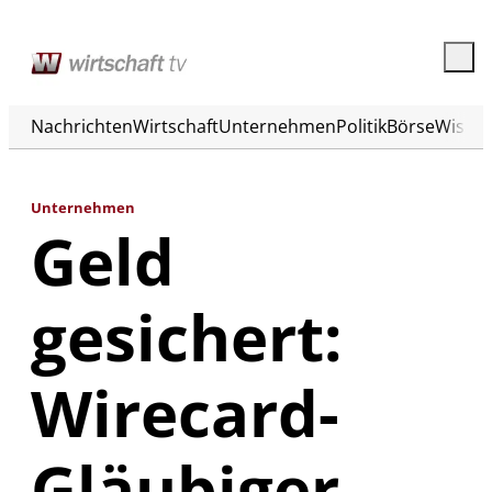
Nachrichten
Wirtschaft
Unternehmen
Politik
Börse
Wisse
Unternehmen
Geld
gesichert:
Wirecard-
Gläubiger