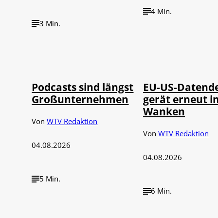
4 Min.
3 Min.
Imago / Anadolu
©
©
Agency
IMAGO / UPI Ph
Podcasts sind längst
EU-US-Datend
Großunternehmen
gerät erneut i
Wanken
Von
WTV Redaktion
Von
WTV Redaktion
04.08.2026
04.08.2026
5 Min.
6 Min.