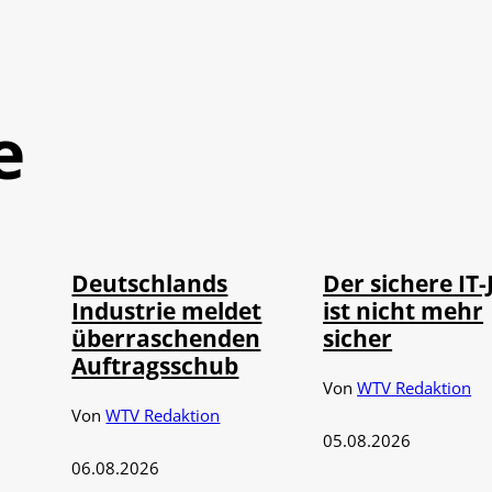
e
IMAGO / Frank
Depositphotos /
©
©
Ossenbrink
DragosCondreaW
Deutschlands
Der sichere IT-
Industrie meldet
ist nicht mehr
überraschenden
sicher
Auftragsschub
Von
WTV Redaktion
Von
WTV Redaktion
05.08.2026
06.08.2026