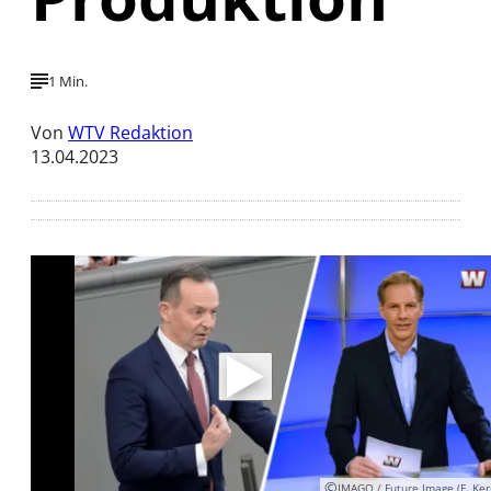
1 Min.
Von
WTV Redaktion
13.04.2023
Mit der Wiedergabe dieses Videos werden
Daten an Youtube übertragen.
Hinweise dazu erhalten Sie in der
Datenschutzerklärung
.
Akzeptieren
©
IMAGO / Future Image (F. Ker