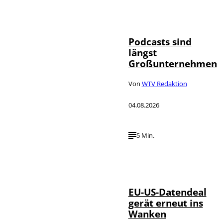
Imago / Anadolu
©
Agency
Podcasts sind
längst
Großunternehmen
Von
WTV Redaktion
04.08.2026
5 Min.
IMAGO / UPI
©
Photo
EU-US-Datendeal
gerät erneut ins
Wanken