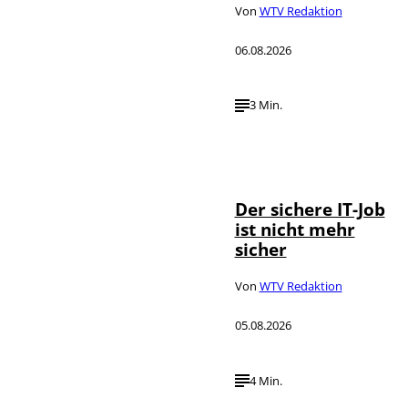
Von
WTV Redaktion
06.08.2026
3 Min.
Depositphotos /
©
DragosCondreaW
Der sichere IT-Job
ist nicht mehr
sicher
Von
WTV Redaktion
05.08.2026
4 Min.