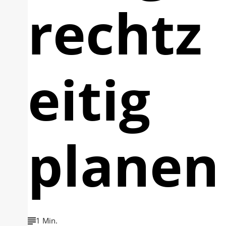
rechtz
eitig
planen
1 Min.