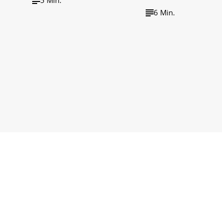
6 Min.
wirtschaft tv
wirtschaft tv Podcast
Impressum
Barrieref
Datenschutzerklärung
Cookie-Einste