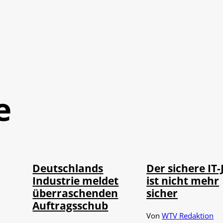
e
IMAGO / Frank
Depositphotos /
©
©
Ossenbrink
DragosCondreaW
Deutschlands
Der sichere IT-
Industrie meldet
ist nicht mehr
überraschenden
sicher
Auftragsschub
Von
WTV Redaktion