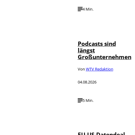
4 Min.
Imago / Anadolu
©
Agency
Podcasts sind
längst
Großunternehmen
Von
WTV Redaktion
04.08.2026
5 Min.
IMAGO / UPI
©
Photo
EU-US-Datendeal