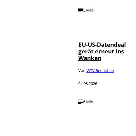
5 Min.
IMAGO / UPI
©
Photo
EU-US-Datendeal
gerät erneut ins
Wanken
Von
WTV Redaktion
04.08.2026
6 Min.