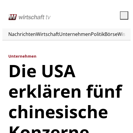
Nachrichten
Wirtschaft
Unternehmen
Politik
Börse
Wisse
Unternehmen
Die USA
erklären fünf
chinesische
Konzerne