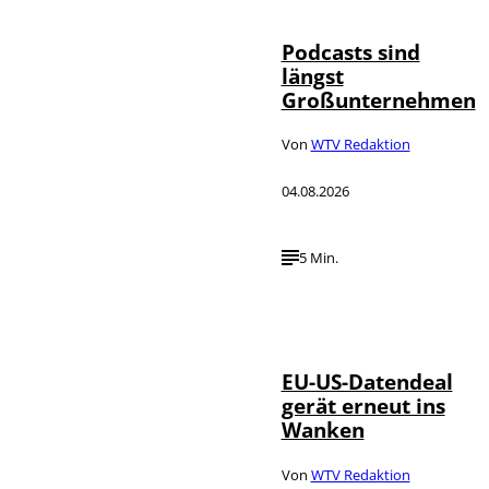
Podcasts sind
längst
Großunternehmen
Von
WTV Redaktion
04.08.2026
5 Min.
IMAGO / UPI
©
Photo
EU-US-Datendeal
gerät erneut ins
Wanken
Von
WTV Redaktion