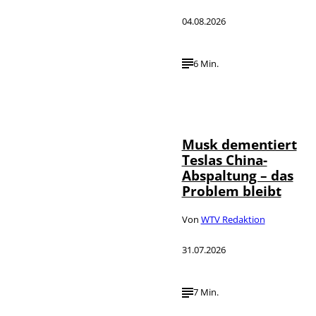
04.08.2026
6 Min.
©
IMAGO / Xinhua
Musk dementiert
Teslas China-
Abspaltung – das
Problem bleibt
Von
WTV Redaktion
31.07.2026
7 Min.