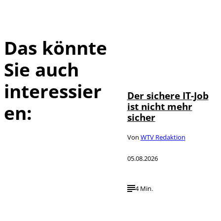
Das könnte
Sie auch
Depositphotos /
©
DragosCondreaW
interessier
Der sichere IT-Job
ist nicht mehr
en:
sicher
Von
WTV Redaktion
05.08.2026
4 Min.
Imago / Anadolu
©
Agency