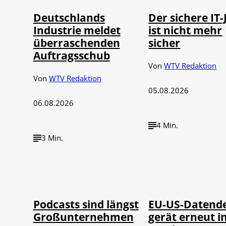
Deutschlands
Der sichere IT-
Industrie meldet
ist nicht mehr
überraschenden
sicher
Auftragsschub
Von
WTV Redaktion
Von
WTV Redaktion
05.08.2026
06.08.2026
4 Min.
3 Min.
Imago / Anadolu
©
©
Agency
IMAGO / UPI Ph
Podcasts sind längst
EU-US-Datend
Großunternehmen
gerät erneut i