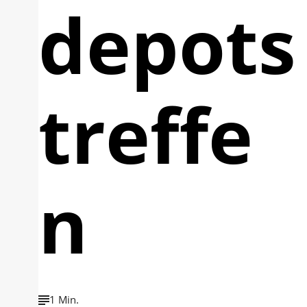
depots
treffe
n
1 Min.