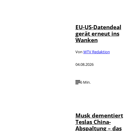
IMAGO / UPI
©
Photo
EU-US-Datendeal
gerät erneut ins
Wanken
Von
WTV Redaktion
04.08.2026
6 Min.
©
IMAGO / Xinhua
Musk dementiert
Teslas China-
Abspaltung – das