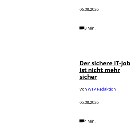
06.08.2026
3 Min.
Depositphotos /
©
DragosCondreaW
Der sichere IT-Job
ist nicht mehr
sicher
Von
WTV Redaktion
05.08.2026
4 Min.
Imago / Anadolu
©