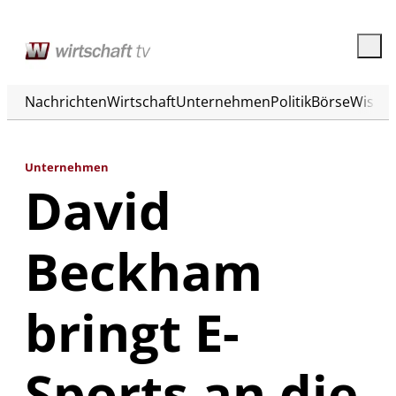
Nachrichten
Wirtschaft
Unternehmen
Politik
Börse
Wisse
Unternehmen
David
Beckham
bringt E-
Sports an die