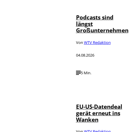
Agency
Podcasts sind
längst
Großunternehmen
Von
WTV Redaktion
04.08.2026
5 Min.
IMAGO / UPI
©
Photo
EU-US-Datendeal
gerät erneut ins
Wanken
Von
WTV Redaktion