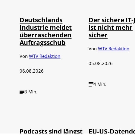
Ossenbrink
DragosCondreaW
Deutschlands
Der sichere IT-
Industrie meldet
ist nicht mehr
überraschenden
sicher
Auftragsschub
Von
WTV Redaktion
Von
WTV Redaktion
05.08.2026
06.08.2026
4 Min.
3 Min.
Imago / Anadolu
©
©
Agency
IMAGO / UPI Ph
Podcasts sind längst
EU-US-Datend