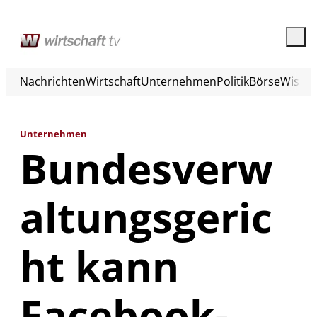
Nachrichten
Wirtschaft
Unternehmen
Politik
Börse
Wisse
Unternehmen
Bundesverw
altungsgeric
ht kann
Facebook-