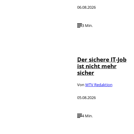
06.08.2026
3 Min.
Depositphotos /
©
DragosCondreaW
Der sichere IT-Job
ist nicht mehr
sicher
Von
WTV Redaktion
05.08.2026
4 Min.
Imago / Anadolu
©
Agency