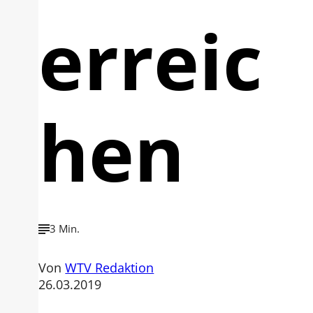
erreic
hen
3 Min.
Von
WTV Redaktion
26.03.2019