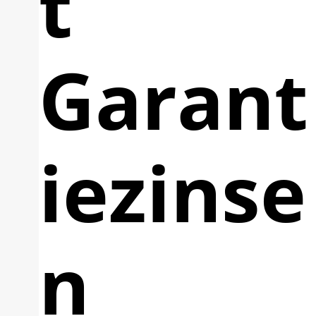
t
Garant
iezinse
n