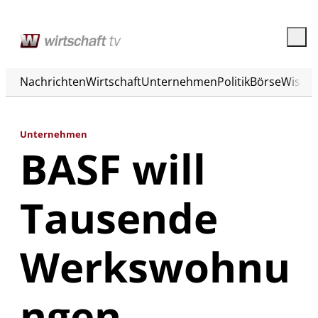
Nachrichten
Wirtschaft
Unternehmen
Politik
Börse
Wisse
Unternehmen
BASF will
Tausende
Werkswohnu
ngen