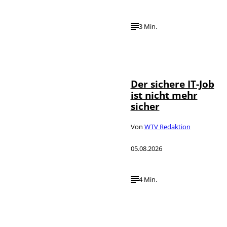
3 Min.
Depositphotos /
©
DragosCondreaW
Der sichere IT-Job
ist nicht mehr
sicher
Von
WTV Redaktion
05.08.2026
4 Min.
Imago / Anadolu
©
Agency