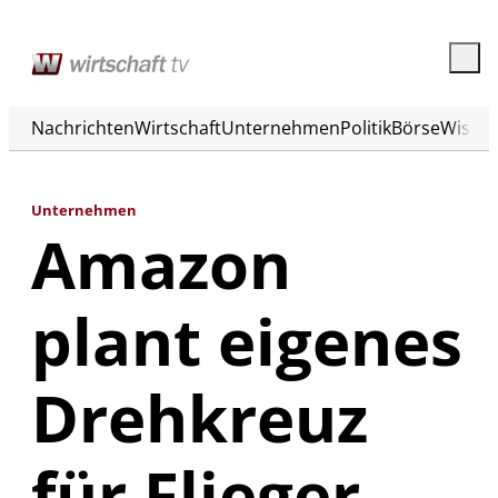
Nachrichten
Wirtschaft
Unternehmen
Politik
Börse
Wisse
Unternehmen
Amazon
plant eigenes
Drehkreuz
für Flieger