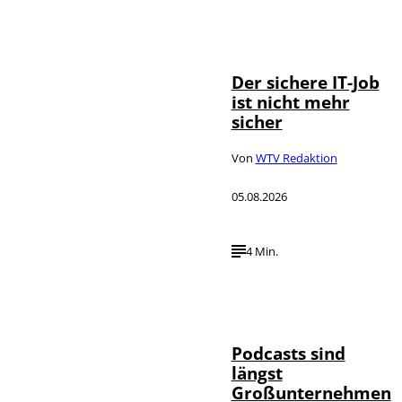
Depositphotos /
©
DragosCondreaW
Der sichere IT-Job
ist nicht mehr
sicher
Von
WTV Redaktion
05.08.2026
4 Min.
Imago / Anadolu
©
Agency
Podcasts sind
längst
Großunternehmen