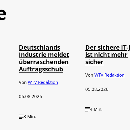
e
IMAGO / Frank
Depositphotos /
©
©
Ossenbrink
DragosCondreaW
Deutschlands
Der sichere IT-
Industrie meldet
ist nicht mehr
überraschenden
sicher
Auftragsschub
Von
WTV Redaktion
Von
WTV Redaktion
05.08.2026
06.08.2026
4 Min.
3 Min.