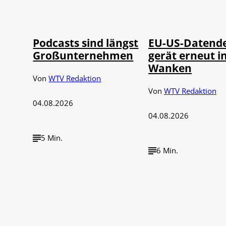
Imago / Anadolu
©
©
Agency
IMAGO / UPI Ph
Podcasts sind längst
EU-US-Datend
Großunternehmen
gerät erneut i
Wanken
Von
WTV Redaktion
Von
WTV Redaktion
04.08.2026
04.08.2026
5 Min.
6 Min.