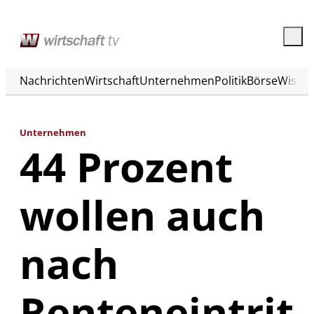
Nachrichten
Wirtschaft
Unternehmen
Politik
Börse
Wisse
Unternehmen
44 Prozent
wollen auch
nach
Renteneintrit