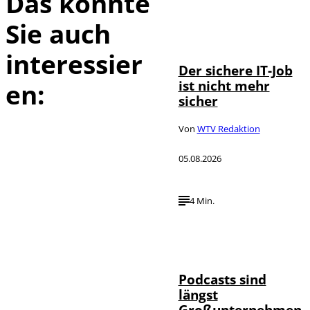
Das könnte
Sie auch
Depositphotos /
©
DragosCondreaW
interessier
Der sichere IT-Job
ist nicht mehr
en:
sicher
Von
WTV Redaktion
05.08.2026
4 Min.
Imago / Anadolu
©
Agency
Podcasts sind
längst
Großunternehmen