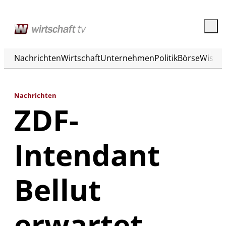
Nachrichten
Wirtschaft
Unternehmen
Politik
Börse
Wisse
Nachrichten
ZDF-
Intendant
Bellut
erwartet