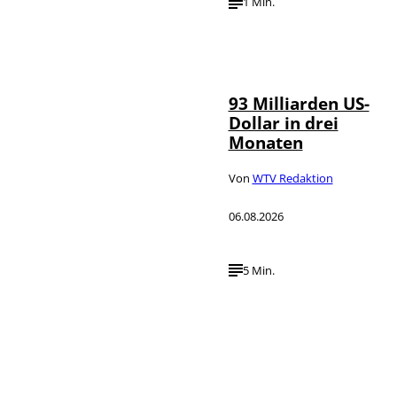
1 Min.
IMAGO /
©
NurPhoto
93 Milliarden US-
Dollar in drei
Monaten
Von
WTV Redaktion
06.08.2026
5 Min.