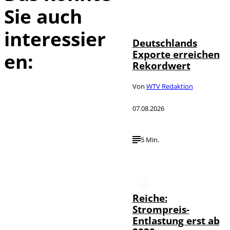
Sie auch
IMAGO /
©
imagebroker
interessier
Deutschlands
Exporte erreichen
en:
Rekordwert
Von
WTV Redaktion
07.08.2026
5 Min.
Reiche:
Strompreis-
Entlastung erst ab