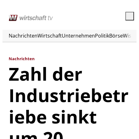
Nachrichten
Wirtschaft
Unternehmen
Politik
Börse
Wisse
Nachrichten
Zahl der
Industriebetr
iebe sinkt
um 20