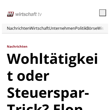
Nachrichten
Wirtschaft
Unternehmen
Politik
Börse
Wisse
Nachrichten
Wohltätigkei
t oder
Steuerspar-
Trick? Elon