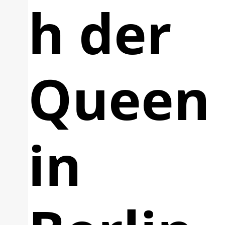
h der
Queen
in