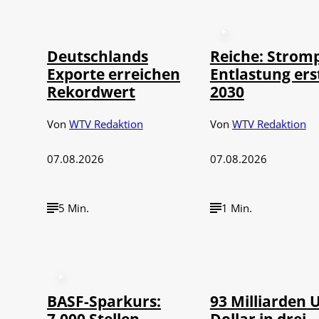
©
IMAGO / imagebroker
Deutschlands
Reiche: Stromp
Exporte erreichen
Entlastung ers
Rekordwert
2030
Von
WTV Redaktion
Von
WTV Redaktion
07.08.2026
07.08.2026
5 Min.
1 Min.
©
IMAGO / NurPh
BASF-Sparkurs:
93 Milliarden 
7.000 Stellen
Dollar in drei