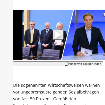
Mit der Wiedergabe dieses Videos
werden Daten an Youtube übertragen.
Hinweise dazu erhalten Sie in der
Datenschutzerklärung
.
Akzeptieren
Inhalte von Youtube laden
Die sogenannten Wirtschaftsweisen warnen
vor ungebremst steigenden Sozialbeiträgen
von fast 50 Prozent. Gemäß den