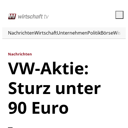
Nachrichten
Wirtschaft
Unternehmen
Politik
Börse
Wisse
Nachrichten
VW-Aktie:
Sturz unter
90 Euro