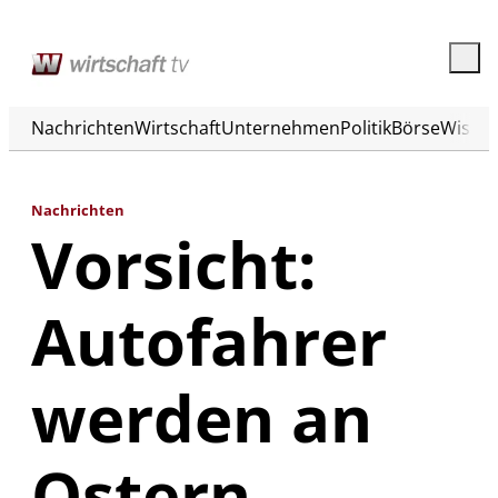
Nachrichten
Wirtschaft
Unternehmen
Politik
Börse
Wisse
Nachrichten
Vorsicht:
Autofahrer
werden an
Ostern