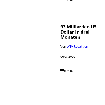
IMAGO /
©
NurPhoto
93 Milliarden US-
Dollar in drei
Monaten
Von
WTV Redaktion
06.08.2026
5 Min.