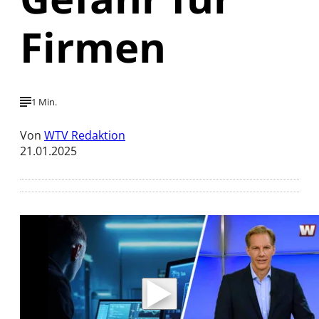
Firmen
1 Min.
Von
WTV Redaktion
21.01.2025
Mit der Wiedergabe dieses Videos werden
Daten an Youtube übertragen.
Hinweise dazu erhalten Sie in der
Datenschutzerklärung
.