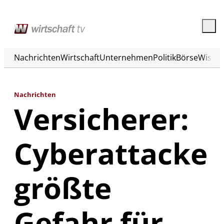
Nachrichten
Wirtschaft
Unternehmen
Politik
Börse
Wisse
Nachrichten
Versicherer:
Cyberattacke
größte
Gefahr für