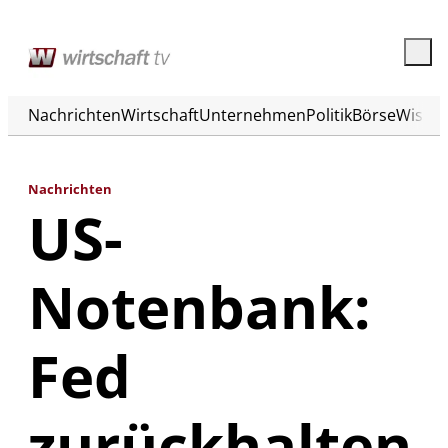
Nachrichten
Wirtschaft
Unternehmen
Politik
Börse
Wisse
Nachrichten
US-
Notenbank:
Fed
zurückhalten