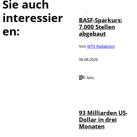
Sie auch
interessier
BASF-Sparkurs:
7.000 Stellen
en:
abgebaut
Von
WTV Redaktion
06.08.2026
1 Min.
IMAGO /
©
NurPhoto
93 Milliarden US-
Dollar in drei
Monaten