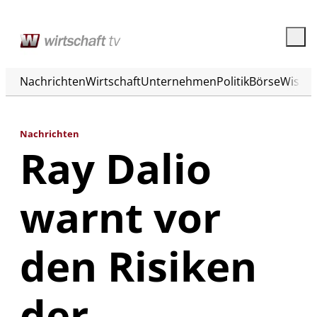
Nachrichten
Wirtschaft
Unternehmen
Politik
Börse
Wisse
Nachrichten
Ray Dalio
warnt vor
den Risiken
der