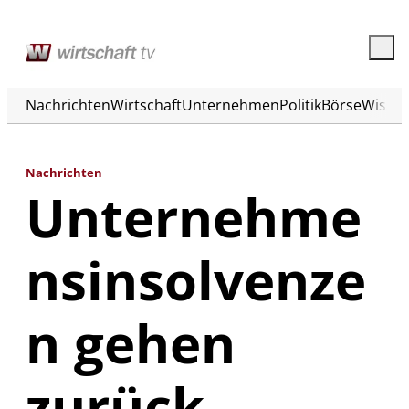
Nachrichten
Wirtschaft
Unternehmen
Politik
Börse
Wisse
Nachrichten
Unternehme
nsinsolvenze
n gehen
zurück