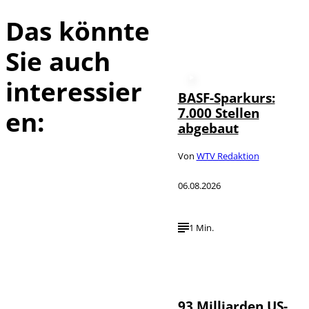
Das könnte
Sie auch
interessier
BASF-Sparkurs:
7.000 Stellen
en:
abgebaut
Von
WTV Redaktion
06.08.2026
1 Min.
IMAGO /
©
NurPhoto
93 Milliarden US-