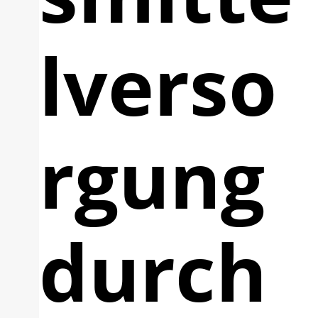
lverso
rgung
durch