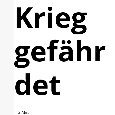
Krieg
gefähr
det
2 Min.