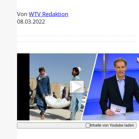
Von
WTV Redaktion
08.03.2022
Mit der Wiedergabe dieses Videos
werden Daten an Youtube übertragen.
Hinweise dazu erhalten Sie in der
Datenschutzerklärung
.
Akzeptieren
Inhalte von Youtube laden