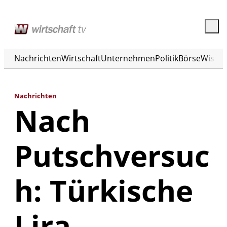
Nachrichten
Wirtschaft
Unternehmen
Politik
Börse
Wisse
Nachrichten
Nach
Putschversuc
h: Türkische
Lira