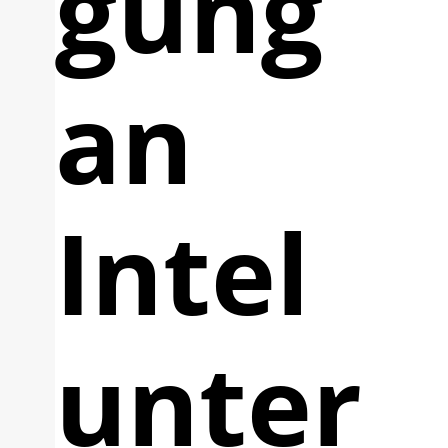
gung
an
Intel
unter