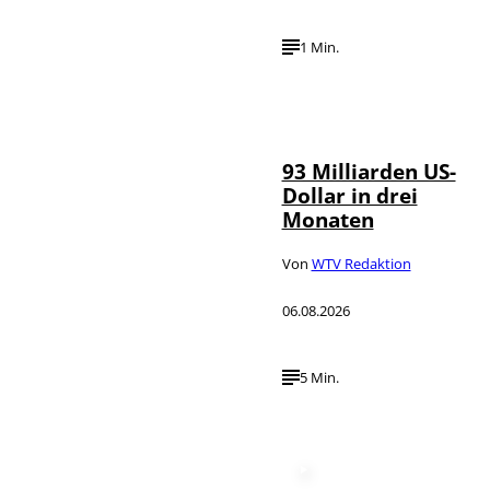
1 Min.
IMAGO /
©
NurPhoto
93 Milliarden US-
Dollar in drei
Monaten
Von
WTV Redaktion
06.08.2026
5 Min.