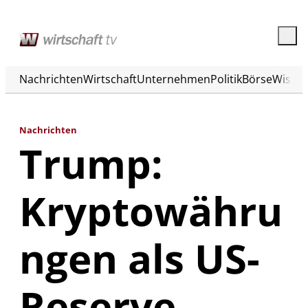
Nachrichten
Wirtschaft
Unternehmen
Politik
Börse
Wisse
Nachrichten
Trump:
Kryptowähru
ngen als US-
Reserve