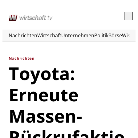
Nachrichten
Wirtschaft
Unternehmen
Politik
Börse
Wisse
Nachrichten
Toyota:
Erneute
Massen-
Rückrufaktio