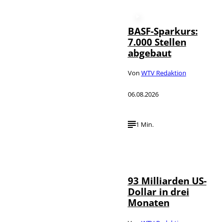
BASF-Sparkurs:
7.000 Stellen
abgebaut
Von
WTV Redaktion
06.08.2026
1 Min.
IMAGO /
©
NurPhoto
93 Milliarden US-
Dollar in drei
Monaten