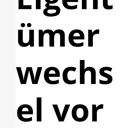
ümer
wechs
el vor