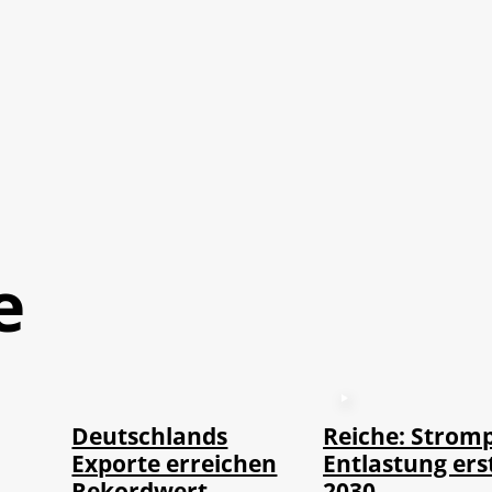
e
©
IMAGO / imagebroker
Deutschlands
Reiche: Stromp
Exporte erreichen
Entlastung ers
Rekordwert
2030