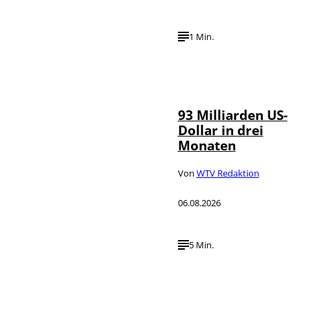
1 Min.
IMAGO /
©
NurPhoto
93 Milliarden US-
Dollar in drei
Monaten
Von
WTV Redaktion
06.08.2026
5 Min.