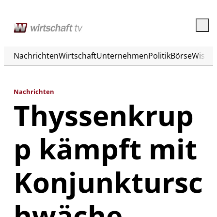
Nachrichten
Wirtschaft
Unternehmen
Politik
Börse
Wisse
Nachrichten
Thyssenkrup
p kämpft mit
Konjunktursc
hwäche