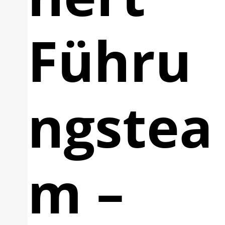
Führu
ngstea
m –