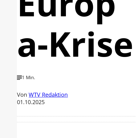
Europ
a-Krise
1 Min.
Von
WTV Redaktion
01.10.2025