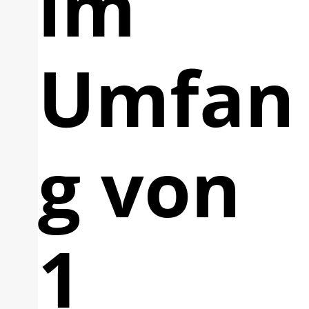
im
Umfan
g von
1