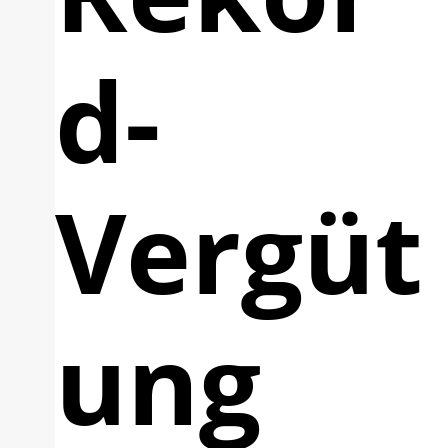
d-
Vergüt
ung