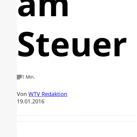
am
Steuer
1 Min.
Von
WTV Redaktion
19.01.2016