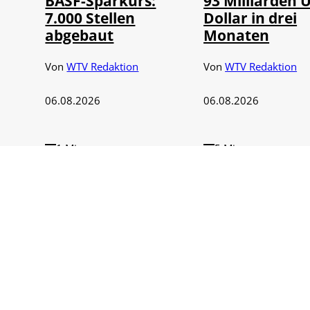
BASF-Sparkurs:
93 Milliarden 
7.000 Stellen
Dollar in drei
abgebaut
Monaten
Von
WTV Redaktion
Von
WTV Redaktion
06.08.2026
06.08.2026
1 Min.
5 Min.
Kabinett beschließt
Stellenabbau k
Reform der
Porsche Hunde
Energiepolitik
Millionen
Von
WTV Redaktion
Von
WTV Redaktion