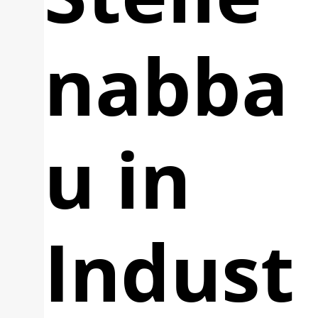
nabba
u in
Indust