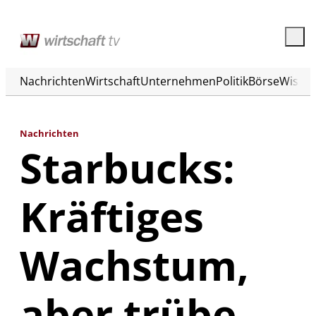
Nachrichten
Wirtschaft
Unternehmen
Politik
Börse
Wisse
Nachrichten
Starbucks:
Kräftiges
Wachstum,
aber trübe