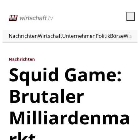
Nachrichten
Wirtschaft
Unternehmen
Politik
Börse
Wisse
Nachrichten
Squid Game:
Brutaler
Milliardenma
rkt