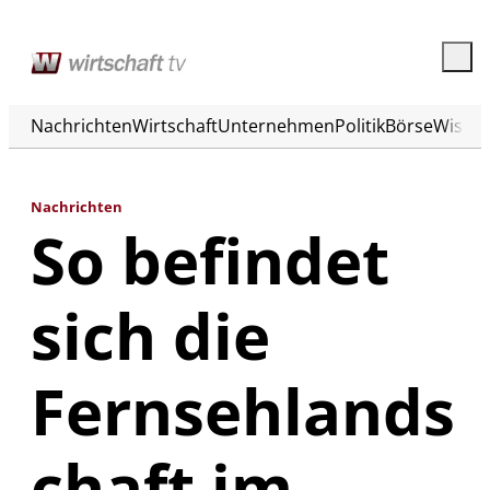
Nachrichten
Wirtschaft
Unternehmen
Politik
Börse
Wisse
Nachrichten
So befindet
sich die
Fernsehlands
chaft im