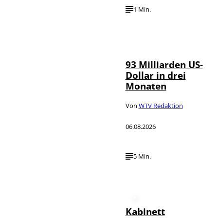
1 Min.
IMAGO /
©
NurPhoto
93 Milliarden US-
Dollar in drei
Monaten
Von
WTV Redaktion
06.08.2026
5 Min.
Kabinett