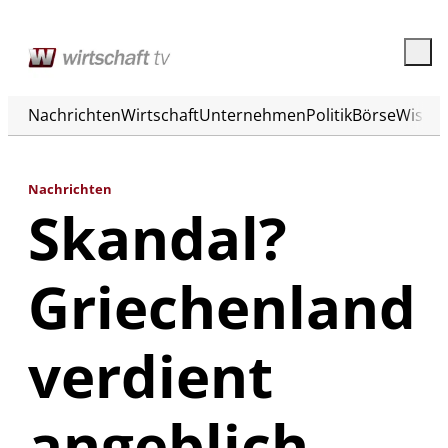
Nachrichten
Wirtschaft
Unternehmen
Politik
Börse
Wisse
Nachrichten
Skandal?
Griechenland
verdient
angeblich