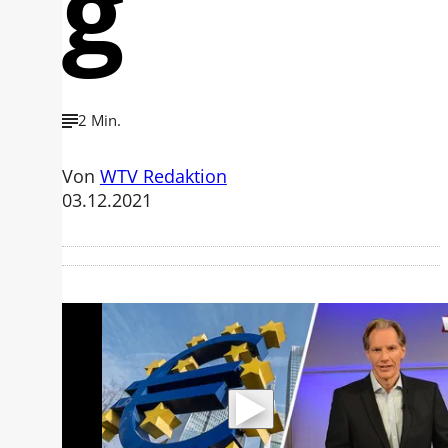
g
2 Min.
Von
WTV Redaktion
03.12.2021
Mit der Wiedergabe dieses Videos
werden Daten an Youtube übertragen.
Hinweise dazu erhalten Sie in der
Datenschutzerklärung
.