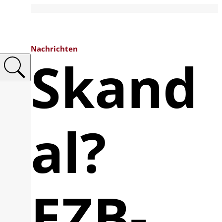
Nachrichten
Skand
al?
EZB-