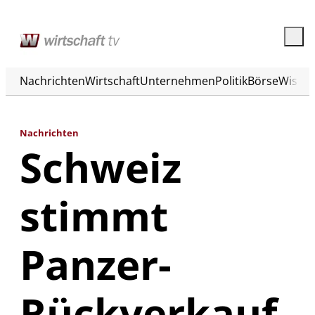
Nachrichten
Wirtschaft
Unternehmen
Politik
Börse
Wisse
Nachrichten
Schweiz
stimmt
Panzer-
Rückverkauf