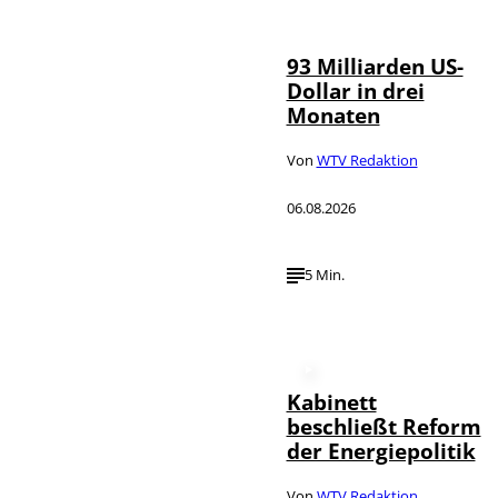
NurPhoto
93 Milliarden US-
Dollar in drei
Monaten
Von
WTV Redaktion
06.08.2026
5 Min.
Kabinett
beschließt Reform
der Energiepolitik
Von
WTV Redaktion