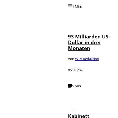
1 Min.
IMAGO /
©
NurPhoto
93 Milliarden US-
Dollar in drei
Monaten
Von
WTV Redaktion
06.08.2026
5 Min.
Kabinett