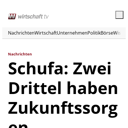
Nachrichten
Wirtschaft
Unternehmen
Politik
Börse
Wisse
Nachrichten
Schufa: Zwei
Drittel haben
Zukunftssorg
en