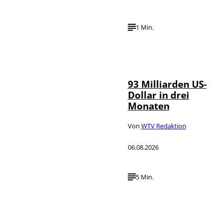
1 Min.
IMAGO /
©
NurPhoto
93 Milliarden US-
Dollar in drei
Monaten
Von
WTV Redaktion
06.08.2026
5 Min.