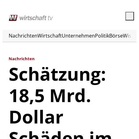
Nachrichten
Wirtschaft
Unternehmen
Politik
Börse
Wisse
Nachrichten
Schätzung:
18,5 Mrd.
Dollar
Schäden im